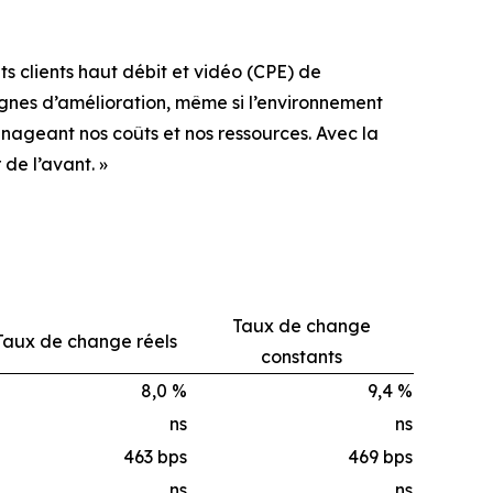
ts clients haut débit et vidéo (CPE) de
gnes d’amélioration, même si l’environnement
nageant nos coûts et nos ressources. Avec la
de l’avant. »
Taux de change
Taux de change réels
constants
8,0 %
9,4 %
ns
ns
463 bps
469 bps
ns
ns