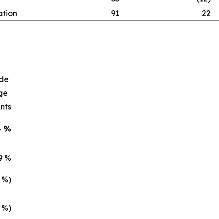
ation
91
22
de
ge
nts
4 %
9 %
4 %)
3 %)