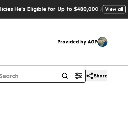
igible for Up to $480,000 After Being Wrongly I
View all
Provided by AGP
Share