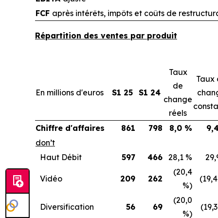
FCF
après intérêts, impôts et coûts de restructur
Répartition des ventes par produit
Taux
Taux 
de
En millions d'euros
S1 25
S1 24
chan
change
consta
réels
Chiffre d'affaires
861
798
8,0 %
9,
don’t
Haut Débit
597
466
28,1 %
29,
(20,4
Vidéo
209
262
(19,
%)
(20,0
Diversification
56
69
(19,
%)