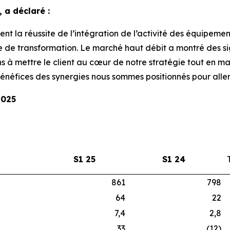
 a déclaré :
nt la réussite de l’intégration de l’activité des équipemen
 de transformation. Le marché haut débit a montré des si
s à mettre le client au cœur de notre stratégie tout en ma
bénéfices des synergies nous sommes positionnés pour aller 
2025
S1 25
S1 24
861
798
64
22
7,4
2,8
33
(12)