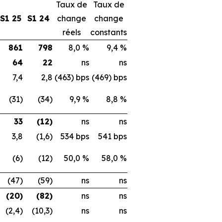
Taux de
Taux de
S1 25
S1 24
change
change
réels
constants
861
798
8,0 %
9,4 %
64
22
ns
ns
7,4
2,8
(463) bps
(469) bps
(31)
(34)
9,9 %
8,8 %
33
(12)
ns
ns
3,8
(1,6)
534 bps
541 bps
(6)
(12)
50,0 %
58,0 %
(47)
(59)
ns
ns
(20)
(82)
ns
ns
(2,4)
(10,3)
ns
ns