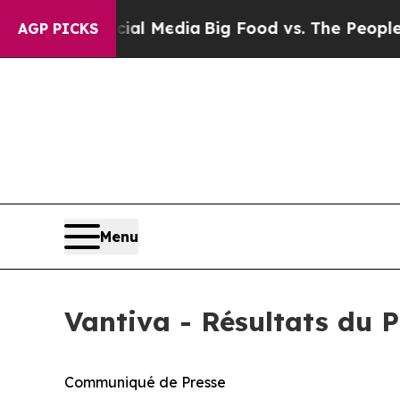
Social Media
Big Food vs. The People. Big Food’s 
AGP PICKS
Menu
Vantiva - Résultats du 
Communiqué de Presse