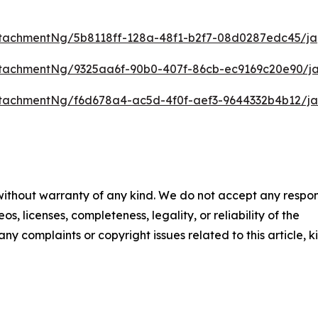
tachmentNg/5b8118ff-128a-48f1-b2f7-08d0287edc45/ja
tachmentNg/9325aa6f-90b0-407f-86cb-ec9169c20e90/j
tachmentNg/f6d678a4-ac5d-4f0f-aef3-9644332b4b12/ja
 without warranty of any kind. We do not accept any respons
os, licenses, completeness, legality, or reliability of the
any complaints or copyright issues related to this article, k