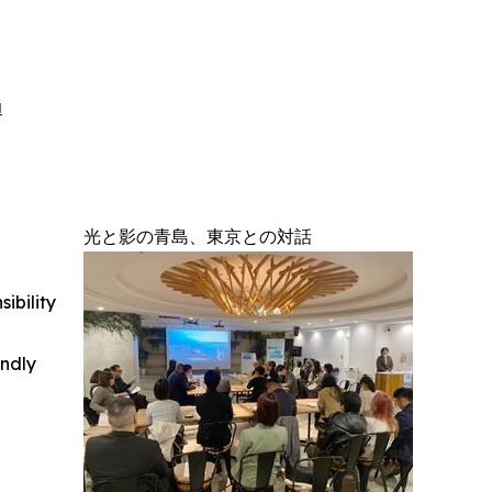
a
光と影の青島、東京との対話
ibility
indly