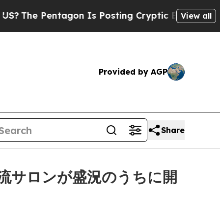
n Is Posting Cryptic Biblical Messages on Socia
View all
Provided by AGP
Share
流サロンが盛況のうちに開