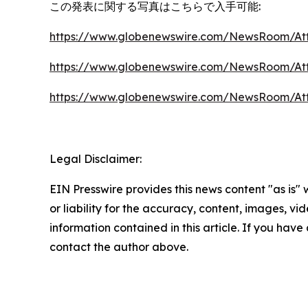
この発表に関する写真はこちらで入手可能:
https://www.globenewswire.com/NewsRoom/At
https://www.globenewswire.com/NewsRoom/At
https://www.globenewswire.com/NewsRoom/At
Legal Disclaimer:
EIN Presswire provides this news content "as is"
or liability for the accuracy, content, images, vide
information contained in this article. If you have 
contact the author above.