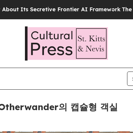
ive Frontier AI Framework
The Cyclospora Myst
therwander의 캡슐형 객실