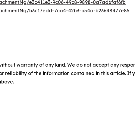
achmentNg/e3c411e3-9c06-49c8-9898-0a7ad6faf6fb
tachmentNg/b3c17edd-7ca4-42b3-b54a-b23648477e85
without warranty of any kind. We do not accept any responsib
r reliability of the information contained in this article. I
 above.