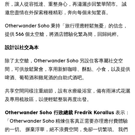
所，讓人從容抵達、重整身心，再瀟灑步回繁華鬧市。 誠
邀您盡情在外探索種種精彩，奔向每個未知驚喜。
Otherwander Soho 秉持「旅行理應輕鬆無憂」的信念，
提供 566 個太空艙，將酒店體驗化繁為簡，回歸純粹。
設計以社交為本
除了太空艙，Otherwander Soho 另設住客專屬社交空
間，可供放鬆聚會，享用新鮮咖啡、酥點、小食，以及提供
啤酒、葡萄酒和雞尾酒的自助式酒吧。
共享空間同樣注重細節，設有水療級浴室，備有雨淋式花灑
及專用梳妝區，以便輕鬆整裝再度出發。
Otherwander Soho 行政總裁 Fredrik Korallus
表示：
「Otherwander Soho 精煉住客真正需要亦理應付費體驗
的一切。 摒棄浮華，絕不浪費空間，免卻一切繁瑣。 我們