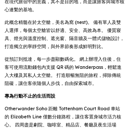
在現代旅宿中的意義，其不是目的地，而是讓旅客與城市核
心連繫的基地。
此概念精髓在於太空艙，美名為窩 (nest)。 備有單人及雙
人選擇，每個太空艙皆以舒適、安全、高效為本。 優質寢
具、燈光與溫度控制、遮光窗、隔音牆及一體式儲物設計，
打造獨立的寧靜空間，與外界節奏形成鮮明對比。
從預訂到抵達，每一步盡顯數碼化。 網上辦理入住後，住
客可使用流動錢包內支援 QR 碼的 Wanderpass，輕鬆進
入大樓及其私人太空艙。 打造順暢無阻的旅程，掃除傳統
阻礙，讓住客依隨個人步伐，自由探索城市。
專為行動不止的生活而設
Otherwander Soho 距離 Tottenham Court Road 車站
的 Elizabeth Line 僅數分鐘路程，讓住客置身城市活力核
心。 四周盡是劇院、咖啡室、精品店、餐廳及夜生活場