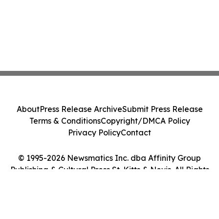
About
Press Release Archive
Submit Press Release
Terms & Conditions
Copyright/DMCA Policy
Privacy Policy
Contact
© 1995-2026 Newsmatics Inc. dba Affinity Group
Publishing & Cultural Press St. Kitts & Nevis. All Rights
Reserved.
Cookie Settings / Your Privacy Choices