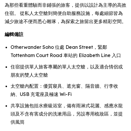
為那些看重體驗而非鋪張的旅客，提供以設計為主導的高效
住宿。 從私人太空艙到簡便自助服務設施，每處細節皆為
減少旅途不便而悉心雕琢，為探索之旅留出更多精彩空間。
編輯備註
Otherwander Soho 位處 Dean Street，緊鄰
Tottenham Court Road 車站的 Elizabeth Line 入口
住宿提供單人旅客專屬的單人太空艙，以及適合情侶或
朋友的雙人太空艙
太空艙內配置：優質寢具、遮光窗、隔音牆、行李收
納、USB 充電座及極速 Wi-Fi
共享設施包括水療級浴室，備有雨淋式花灑、感應水龍
頭及不含有害成分的洗漱用品，另設專用梳妝區，並提
供風筒