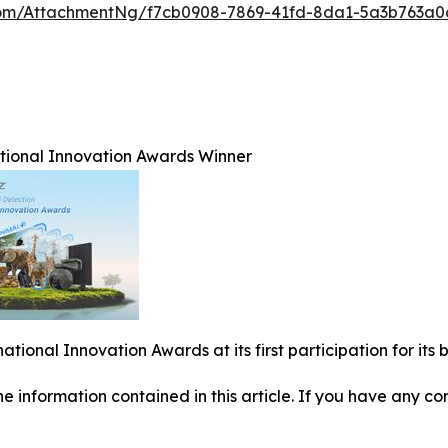
om/AttachmentNg/f7cb0908-7869-41fd-8da1-5a3b763a0
ational Innovation Awards Winner
national Innovation Awards at its first participation for i
 the information contained in this article. If you have any co