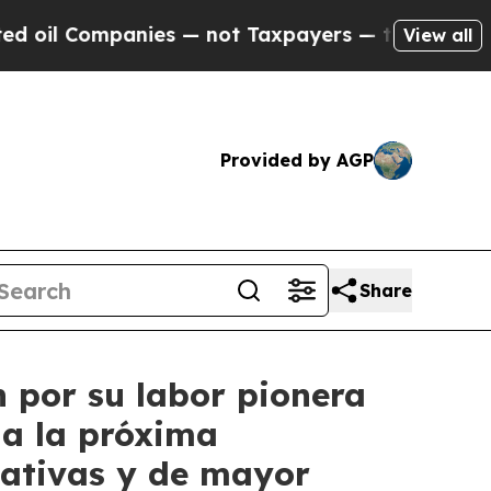
mpanies — not Taxpayers — the Chance to Cash in
View all
Provided by AGP
Share
n por su labor pionera
ia la próxima
tativas y de mayor