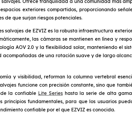
 salvajes. Ofrece tranquilidad a una comunidad más amp
 espacios exteriores compartidos, proporcionando señal
s de que surjan riesgos potenciales.
 salvajes de EZVIZ es la robusta infraestructura exterior 
máticamente, las cámaras se mantienen en línea y respon
logía AOV 2.0 y la flexibilidad solar, manteniendo el si
d acompañadas de una rotación suave y de largo alcanc
nomía y visibilidad, reforman la columna vertebral ese
vajes funcione con precisión constante, sino que también
sde la confiable
Lite Series
hasta la serie de alta gam
os principios fundamentales, para que los usuarios pue
ndimiento confiable por el que EZVIZ es conocida.