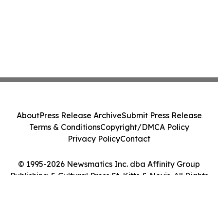
About
Press Release Archive
Submit Press Release
Terms & Conditions
Copyright/DMCA Policy
Privacy Policy
Contact
© 1995-2026 Newsmatics Inc. dba Affinity Group
Publishing & Cultural Press St. Kitts & Nevis. All Rights
Reserved.
Cookie Settings / Your Privacy Choices