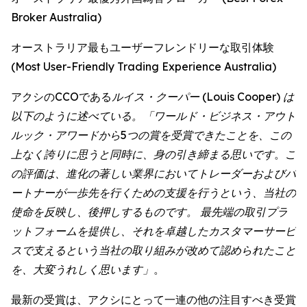
Broker Australia)
オーストラリア最もユーザーフレンドリーな取引体験
(Most User-Friendly Trading Experience Australia)
アクシのCCOである
ルイス・クーパー (Louis Cooper) は
以下のように述べている。「ワールド・ビジネス・アウト
ルック・アワードから5つの賞を受賞できたことを、この
上なく誇りに思うと同時に、身の引き締まる思いです
。
こ
の評価は、進化の著しい業界においてトレーダーおよびパ
ートナーが一歩先を行くための支援を行うという、当社の
使命を反映し、後押しするものです。 最先端の取引プラ
ットフォームを提供し、それを卓越したカスタマーサービ
スで支えるという当社の取り組みが改めて認められたこと
を、大変うれしく思います」
。
最新の受賞は、アクシにとって一連の他の注目すべき受賞