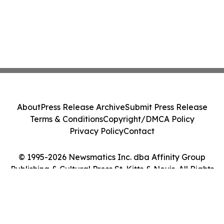
About
Press Release Archive
Submit Press Release
Terms & Conditions
Copyright/DMCA Policy
Privacy Policy
Contact
© 1995-2026 Newsmatics Inc. dba Affinity Group
Publishing & Cultural Press St. Kitts & Nevis. All Rights
Reserved.
Cookie Settings / Your Privacy Choices