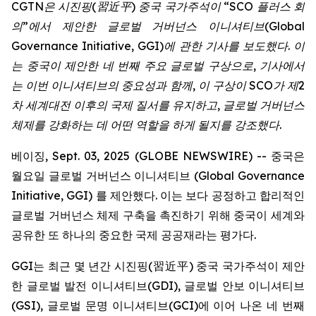
CGTN
은
시진핑
(
習近平
)
중국
국가주석이
“SCO
플러스
회
의
”
에서
제안한
글로벌
거버넌스
이니셔티브
(Global
Governance Initiative, GGI)
에
관한
기사를
보도했다
.
이
는
중국이
제안한
네
번째
주요
글로벌
구상으로
,
기사에서
는
이번
이니셔티브의
중요성과
함께
,
이
구상이
SCO
가
제
2
차
세계대전
이후의
국제
질서를
유지하고
,
글로벌
거버넌스
체제를
강화하는
데
어떤
역할을
하게
될지를
강조했다
.
베이징, Sept. 03, 2025 (GLOBE NEWSWIRE) -- 중국은
월요일 글로벌 거버넌스 이니셔티브 (Global Governance
Initiative, GGI) 를 제안했다. 이는 보다 공정하고 합리적인
글로벌 거버넌스 체제 구축을 촉진하기 위해 중국이 세계와
공유한 또 하나의 중요한 국제 공공재라는 평가다.
GGI는 최근 몇 년간 시진핑(習近平) 중국 국가주석이 제안
한 글로벌 발전 이니셔티브(GDI), 글로벌 안보 이니셔티브
(GSI), 글로벌 문명 이니셔티브(GCI)에 이어 나온 네 번째