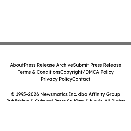
About
Press Release Archive
Submit Press Release
Terms & Conditions
Copyright/DMCA Policy
Privacy Policy
Contact
© 1995-2026 Newsmatics Inc. dba Affinity Group
Publishing & Cultural Press St. Kitts & Nevis. All Rights
Reserved.
Cookie Settings / Your Privacy Choices