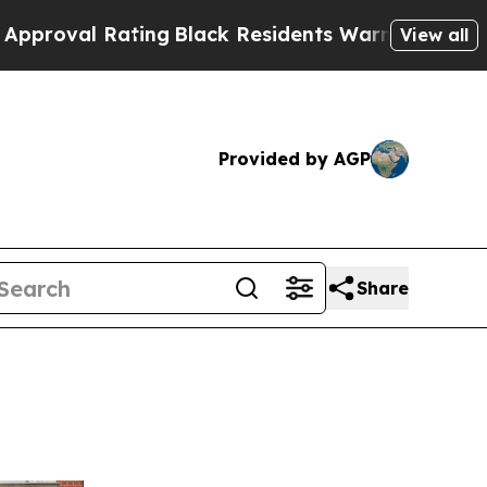
ating
Black Residents Warned of Abusive Cops for
View all
Provided by AGP
Share