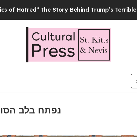
d”
The Story Behind Trump’s Terrible Approval R
Otherwander נפתח בלב