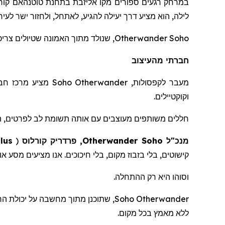
במרחק רגעים ספורים מקו אליזבת בתחנת
טוטנהאם
קור
לילה, הוא מציע דרך יעילה להגיע, לאתחל, ולחזור ישר לעיר.
Otherwander Soho
, שנולד מתוך האמונה שטיולים צריכים להתנהל בקלות ללא מא
חברתי מהעיצוב
מעבר לקפסולות,
Otherwander
Soho
מציע מרכז חברת
וקוקטיילים.
חללים משותפים מעוצבים עם אותה תשומת לב לפרטים, ה
מנכ"ל
Soho
Otherwander
, פרדריק
קורלוס
(
lus
קישוטים, בלי בזבוז מקום, בלי חיכוכים. אנו מציעים מסע א
וסוהו היא רק ההתחלה.
Otherwander
Soho
, שתוכנ
ן
מתוך מחשבה על יכולת הרח
ללא מאמץ בכל מקום.