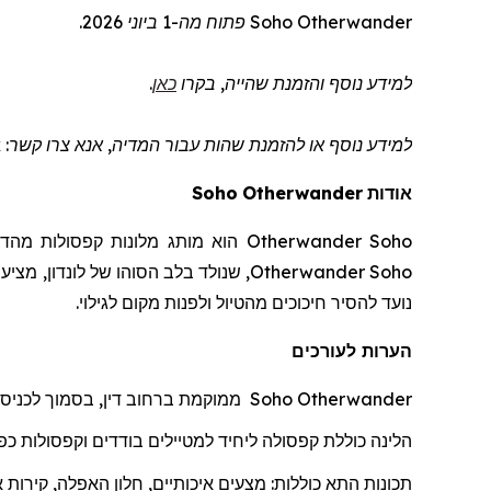
Otherwander
Soho
פתוח מה-1 ביוני 2026.
למידע נוסף והזמנת שהייה
, בקרו
כאן
.
למידע נוסף או להזמנת שהות
עבור המדיה
, אנא צרו קשר: otherwander@wcommunications.co.uk
אודות
Otherwander
Soho
Otherwander Soho
הוא מותג מלונות קפסולות מהדו
Otherwander Soho
, שנולד בלב הסוהו של לונדון, מציע
נועד להסיר חיכוכים מהטיול ולפנות מקום לגילוי.
הערות לעורכים
Otherwander
Soho
ממוקמת ברחוב דין, בסמוך לכניס
הלינה כוללת
קפסולה
ל
יחיד למטיילים בודדים וקפסולות כפו
תכונות התא כוללות: מצעים איכותיים, חלון האפלה, קירות 