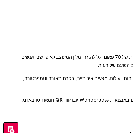
, שנפתח ברחוב דין 92, מציג אירוח חלק ומעוצב באחת השכונות הדינמיות ביותר בעולם, בעלות התחלתית של 70 פאונד ללילה. זהו מלון המעוצב לאופן שבו אנשים
 הפועם של העיר.
יחות ויעילות. מצעים איכותיים, בקרת תאורה וטמפרטורה,
להם באמצעות
Wanderpass
עם קוד
QR
המאוחסן בארנק