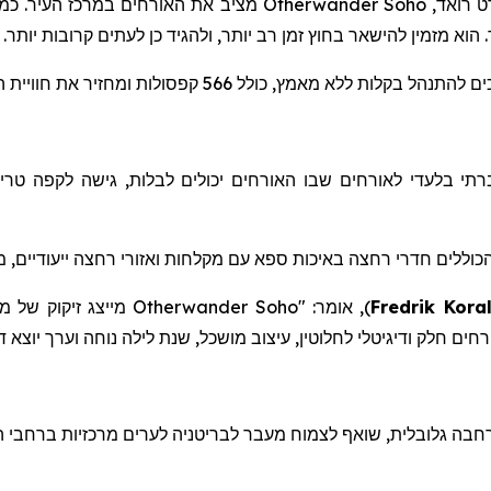
ט
רואד
,
Otherwander Soho
מציב את האורחים במרכז העיר. כמלו
 הוא מזמין להישאר בחוץ זמן רב יותר, ולהגיד כן לעתים קרובות יותר.
מץ, כולל 566 קפסולות ומחזיר את חוויית המלון ליסודותיה.
י בלעדי לאורחים שבו האורחים יכולים לבלות, גישה לקפה טרי, 
כוללים חדרי רחצה באיכות ספא
עם
מקלחות
ואזורי
רחצה
ייעודיים
,
מ
Fredrik Koral
)
, אומר: "
Otherwander Soho
מייצג זיקוק של מ
ורחים חלק ודיגיטלי לחלוטין, עיצוב מושכל, שנת לילה נוחה וערך יוצ
בה גלובלית, שוא
ף
לצמוח מעבר לבריטניה לערים מרכזיות ברחבי ה