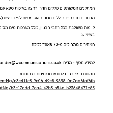
המתקנים המשותפים כוללים חדרי רחצה באיכות ספא
עם
מרחבים חברתיים כוללים מכונות אוטומטיות לפי דרישה (קפ
קיימות משולבת בכל רחבי הבניין, כולל מערכות מים מסו
בשימוש.
המחירים מתחילים מ-70
פאונד
ללילה
למידע נוסף - מדיה
: otherwander@wcommunications.co.uk
תמונות המצורפות להודעה זו זמינות בכתוב
ו
ת:
entNg/e3c411e3-9c06-49c8-9898-0a7ad6faf6fb
ntNg/b3c17edd-7ca4-42b3-b54a-b23648477e85