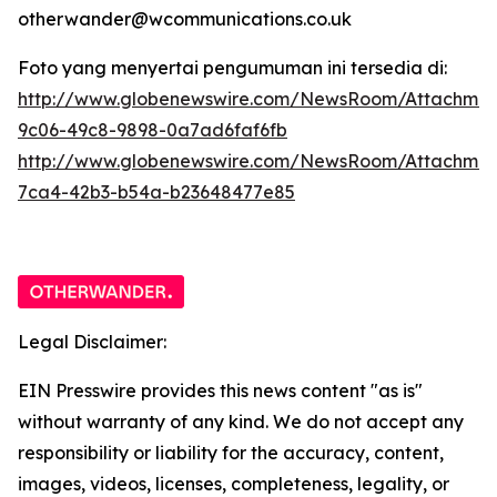
otherwander@wcommunications.co.uk
Foto yang menyertai pengumuman ini tersedia di:
http://www.globenewswire.com/NewsRoom/Attachmen
9c06-49c8-9898-0a7ad6faf6fb
http://www.globenewswire.com/NewsRoom/Attachme
7ca4-42b3-b54a-b23648477e85
Legal Disclaimer:
EIN Presswire provides this news content "as is"
without warranty of any kind. We do not accept any
responsibility or liability for the accuracy, content,
images, videos, licenses, completeness, legality, or