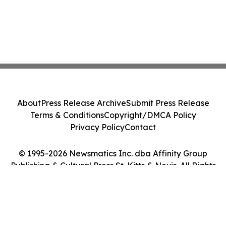
About
Press Release Archive
Submit Press Release
Terms & Conditions
Copyright/DMCA Policy
Privacy Policy
Contact
© 1995-2026 Newsmatics Inc. dba Affinity Group
Publishing & Cultural Press St. Kitts & Nevis. All Rights
Reserved.
Cookie Settings / Your Privacy Choices