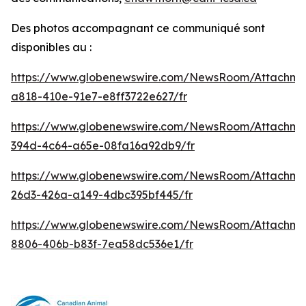
Des photos accompagnant ce communiqué sont
disponibles au :
https://www.globenewswire.com/NewsRoom/Attachm
a818-410e-91e7-e8ff3722e627/fr
https://www.globenewswire.com/NewsRoom/Attachme
394d-4c64-a65e-08fa16a92db9/fr
https://www.globenewswire.com/NewsRoom/Attachm
26d3-426a-a149-4dbc395bf445/fr
https://www.globenewswire.com/NewsRoom/Attachme
8806-406b-b83f-7ea58dc536e1/fr