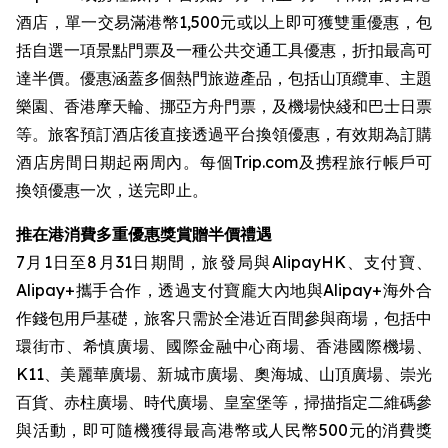
酒店，單一交易滿港幣1,500元或以上即可獲雙重優惠，包
括自選一項景點門票及一種公共交通工具優惠，折扣最高可
達半價。優惠涵蓋多個熱門旅遊產品，包括山頂纜車、主題
樂園、香港摩天輪、挪亞方舟門票，及機場快綫和巴士日票
等。旅客預訂酒店後直接透過平台換領優惠，有效期為訂購
酒店房間日期起兩周內。每個Trip.com及携程旅行帳戶可
換領優惠一次，送完即止。
推在港消費多重優惠獎賞贈半價禮遇
7月1日至8月31日期間，旅發局與AlipayHK、支付寶、
Alipay+攜手合作，透過支付寶龐大內地與Alipay+海外合
作錢包用戶基礎，旅客只需於全港近百間參與商場，包括中
環街市、希慎廣場、國際金融中心商場、香港國際機場、
K11、美麗華廣場、新城市廣場、奧海城、山頂廣場、崇光
百貨、赤柱廣場、時代廣場、皇室堡等，掃描指定二維碼參
與活動，即可隨機獲得最高港幣或人民幣500元的消費獎