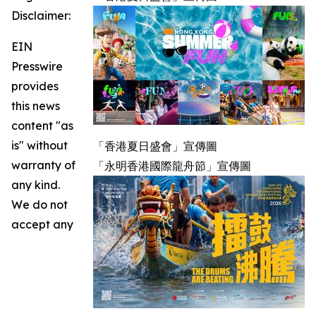
Disclaimer:
EIN
Presswire
provides
this news
content "as
is" without
「香港夏日盛會」宣傳圖
warranty of
「永明香港國際龍舟節」宣傳圖
any kind.
We do not
accept any