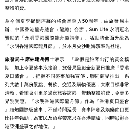
整體消費。
為今個夏季揭開序幕的將會是踏入50周年，由旅發局主
辦、中國香港龍舟總會（龍總）合辦，Sun Life 永明冠名
贊助的「永明香港國際龍舟邀請賽」。活動將全面升級為
『永明香港國際龍舟節』，於本月尖沙咀海濱率先登場。
旅發局主席林建岳博士
表示：「暑假是旅客出行的黃金檔
期，加上今夏盛事浪接浪，旅發局呈獻全新夏日推廣『香港
夏日盛會 』，把握不同盛事加強宣傳，聯同商界推出一系
列共數十萬份景點、餐飲、交通及購物優惠，大家目標非常
清晰，希望吸引更多過夜旅客訪港，帶動整體消費，令更多
界別受惠。『永明香港國際龍舟節』作為『香港夏日盛會
』頭炮國際級盛事，不僅時間延長，賽事陣容及娛樂節目更
比往年強勁，為市民及旅客帶來只在香港體驗，同時彰顯香
港亞洲盛事之都地位。」