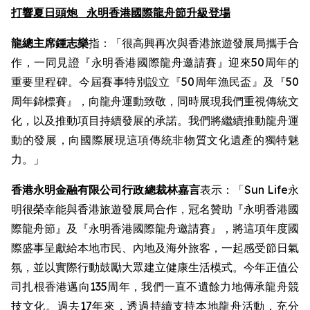
打響夏日頭炮
永明香港國際龍舟節升級登場
龍總主席鍾志樂
指：「很高興再次與香港旅遊發展局攜手合
作，一同見證『永明香港國際龍舟邀請賽』迎來50周年的
重要里程碑。今屆賽事特別設立『50周年漁民盃』及『50
周年錦標賽』，向龍舟運動致敬，同時展現我們重視傳統文
化，以及推動項目持續發展的承諾。我們將繼續推動龍舟運
動的發展，向國際展現這項傳統非物質文化遺產的獨特魅
力。」
香港永明金融有限公司行政總裁林嘉言
表示：「Sun Life永
明很榮幸能與香港旅遊發展局合作，冠名贊助『永明香港國
際龍舟節』及『永明香港國際龍舟邀請賽』，將這項年度國
際盛事呈獻給本地市民、內地及海外旅客，一起感受節日氣
氛，並以實際行動鼓勵大眾建立健康生活模式。今年正值公
司扎根香港邁向135周年，我們一直不遺餘力地傳承龍舟競
技文化。過去17年來，透過持續支持本地龍舟活動，充分