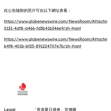
此公告隨附的照片可在以下網址查看：
https://www.globenewswire.com/NewsRoom/Attachm
0131-4df8-a466-fd3b41b346e9/zh-Hant
https://www.globenewswire.com/NewsRoom/Attachm
b4f8-401b-bf25-891224707e7b/zh-Hant
Legal
「香港夏日盛會」宣傳圖