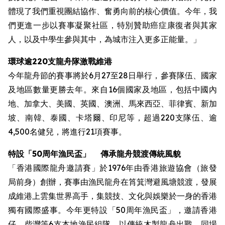
體現了我們重視團結協作、奮勇向前的核心價值。今年，我
們更進一步以賽事凝聚社區，特別贊助癌症康復者與其家
人，以及中學生參與其中，為城市注入更多正能量。」
環球逾220支龍舟隊激戰維港
今年龍舟節的賽事將於6月27至28日舉行，參賽隊伍、國家
及地區數量更勝去年。來自16個國家及地區，包括中國內
地、加拿大、美國、英國、澳洲、馬來西亞、菲律賓、新加
坡、南韓、泰國、卡塔爾、印尼等，超過220支隊伍、逾
4,500名健兒，將進行21項賽事。
特設
「50周年漁民盃」
傳承龍舟競渡傳統風貌
「香港國際龍舟邀請賽」於1976年由香港旅遊協會（旅發
局前身）創辦，賽事由漁民龍舟在筲箕灣避風塘競渡，發展
成維港上雲集世界高手，集競技、文化與娛樂於一身的香港
獨有國際盛事。今年更特設「50周年漁民盃」，邀請香港
仔、柴灣等6支本地漁民組隊，以傳統木製龍舟出戰。同場